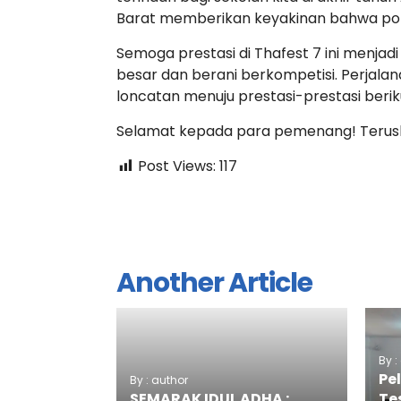
Barat memberikan keyakinan bahwa poten
Semoga prestasi di Thafest 7 ini menjadi
besar dan berani berkompetisi. Perjala
loncatan menuju prestasi-prestasi beriku
Selamat kepada para pemenang! Terusl
Post Views:
117
Another Article
By 
Pe
By : author
Te
SEMARAK IDUL ADHA :