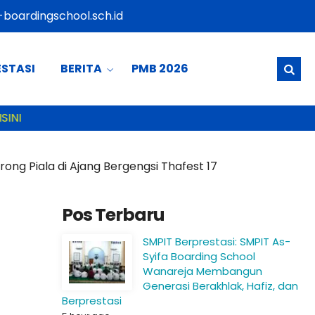
boardingschool.sch.id
ESTASI
BERITA
PMB 2026
SELAMAT 
ong Piala di Ajang Bergengsi Thafest 17
Pos Terbaru
SMPIT Berprestasi: SMPIT As-
Syifa Boarding School
Wanareja Membangun
Generasi Berakhlak, Hafiz, dan
Berprestasi