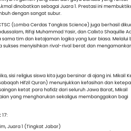
Akmal dinobatkan sebagai Juara 1. Prestasi ini membuktik
umbuh dengan sangat subur.
SC (Lomba Cerdas Tangkas Science) juga berhasil diku
bdussalam, Rifqi Muhammad Yasir, dan Calixto Shaquille A
 sama tim dan ketajaman logika yang luar biasa. Melalui
sukses menyisihkan rival-rival berat dan mengamanka
 sisi religius siswa kita juga bersinar di ajang ini. Mikail K
sabaqah Hifzil Quran) menunjukkan kefasihan dan ketep
aingan ketat para hafidz dari seluruh Jawa Barat, Mikail
apaian yang mengharukan sekaligus membanggakan bagi
 17:
, Juara 1 (Tingkat Jabar)