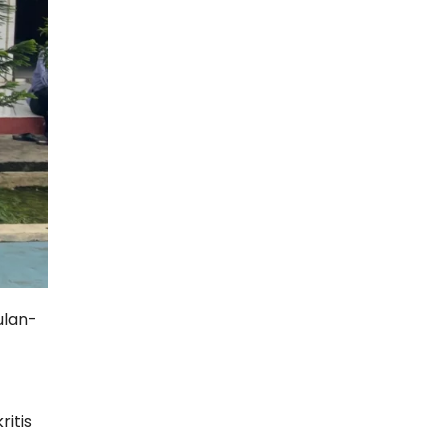
ulan-
itis