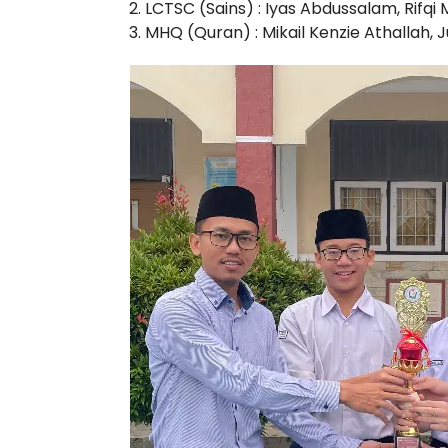
LCTSC (Sains) : Iyas Abdussalam, Rifqi 
MHQ (Quran) : Mikail Kenzie Athallah, 