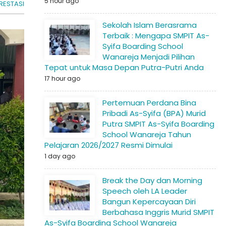
5 hour ago
RESTASI
Sekolah Islam Berasrama
Terbaik : Mengapa SMPIT As-
Syifa Boarding School
Wanareja Menjadi Pilihan
Tepat untuk Masa Depan Putra-Putri Anda
17 hour ago
Pertemuan Perdana Bina
Pribadi As-Syifa (BPA) Murid
Putra SMPIT As-Syifa Boarding
School Wanareja Tahun
Pelajaran 2026/2027 Resmi Dimulai
1 day ago
Break the Day dan Morning
Speech oleh LA Leader
Bangun Kepercayaan Diri
Berbahasa Inggris Murid SMPIT
As-Syifa Boarding School Wanareja