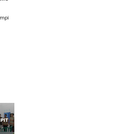
impi
MPIT