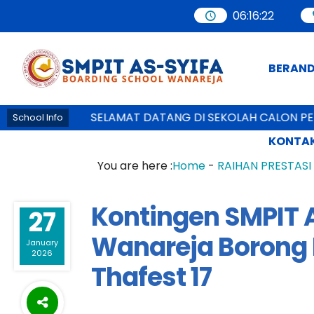
06
:
16
:
23
BERAN
SELAMAT DATANG DI SEKOLAH CALON PEMIMPIN
School Info
KONTAK
You are here :
Home
-
RAIHAN PRESTASI
Kontingen SMPIT 
27
Wanareja Borong P
January
2026
Thafest 17