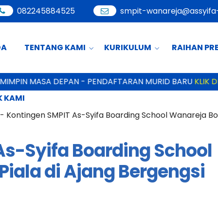
082245884525
smpit-wanareja@assyifa-
DA
TENTANG KAMI
KURIKULUM
RAIHAN PR
 MASA DEPAN - PENDAFTARAN MURID BARU
KLIK DISINI
 KAMI
-
Kontingen SMPIT As-Syifa Boarding School Wanareja Bor
As-Syifa Boarding School
iala di Ajang Bergengsi