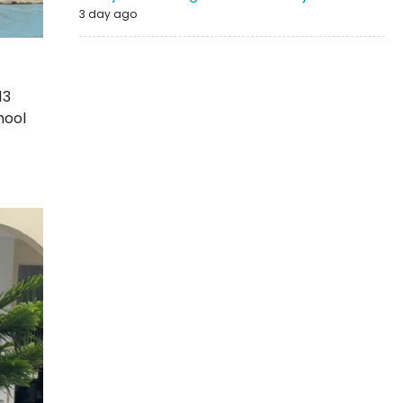
3 day ago
7
13
hool