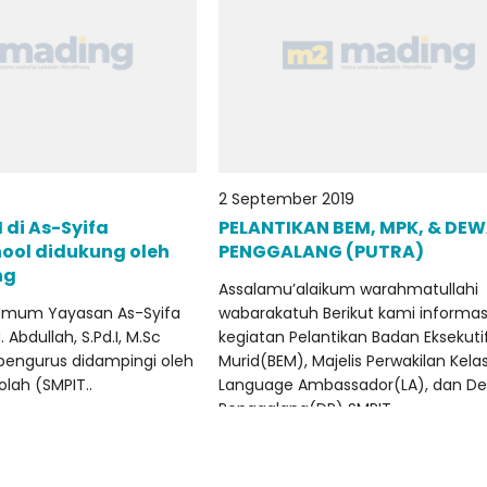
2 September 2019
di As-Syifa
PELANTIKAN BEM, MPK, & DE
ool didukung oleh
PENGGALANG (PUTRA)
ng
Assalamu’alaikum warahmatullahi
Umum Yayasan As-Syifa
wabarakatuh Berikut kami informas
 Abdullah, S.Pd.I, M.Sc
kegiatan Pelantikan Badan Eksekuti
 pengurus didampingi oleh
Murid(BEM), Majelis Perwakilan Kela
lah (SMPIT..
Language Ambassador(LA), dan D
Penggalang(DP) SMPIT..