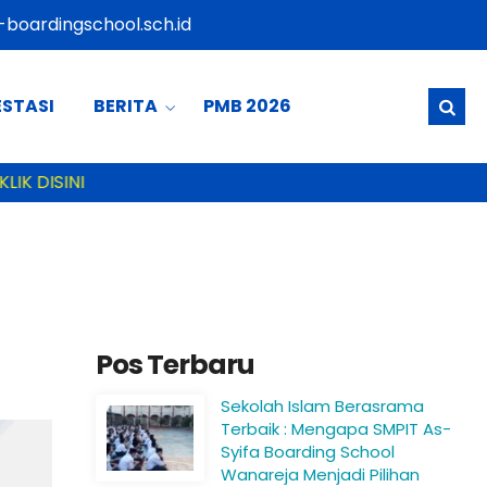
boardingschool.sch.id
ESTASI
BERITA
PMB 2026
IK DISINI
Pos Terbaru
Sekolah Islam Berasrama
Terbaik : Mengapa SMPIT As-
Syifa Boarding School
Wanareja Menjadi Pilihan