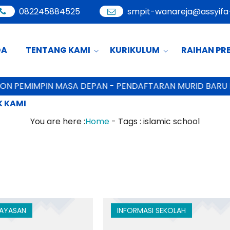
082245884525
smpit-wanareja@assyifa-
DA
TENTANG KAMI
KURIKULUM
RAIHAN PR
N PEMIMPIN MASA DEPAN - PENDAFTARAN MURID BARU
KL
 KAMI
You are here :
Home
- Tags :
islamic school
YAYASAN
INFORMASI SEKOLAH