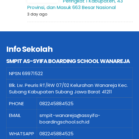
Peringkat 1 Kabupaten, 43
Provinsi, dan Masuk 663 Besar Nasional
3 day ago
Info Sekolah
SMPIT AS-SYIFA BOARDING SCHOOL WANAREJA
NPSN
69971522
Blk. Lw. Peuris RT/RW 07/02 Kelurahan Wanareja Kec.
Subang Kabupaten Subang Jawa Barat 41211
PHONE
082245884525
EMAIL
smpit-wanareja@assyifa-
boardingschool.sch.id
WHATSAPP
082245884525