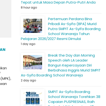
Tepat untuk Masa Depan Putra-Putri Anda
8 hour ago
Pertemuan Perdana Bina
Pribadi As-Syifa (BPA) Murid
Putra SMPIT As-Syifa Boarding
School Wanareja Tahun
Pelajaran 2026/2027 Resmi Dimulai
1 day ago
WAN
Break the Day dan Morning
Speech oleh LA Leader
Bangun Kepercayaan Diri
ikan
Berbahasa Inggris Murid SMPIT
f
As-Syifa Boarding School Wanareja
s(MPK),
2 day ago
ewan
SMPIT As-Syifa Boarding
School Wanareja Torehkan 38
Capaian PUSPRESNAS, Raih