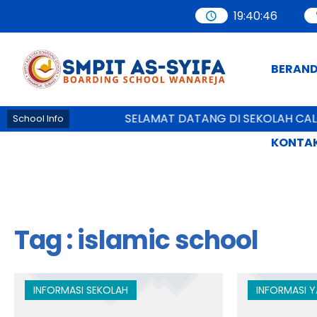
19
:
40
:
46
BERAN
SELAMAT DATANG DI SEKOLAH CALO
School Info
KONTAK
Tag : islamic school
INFORMASI SEKOLAH
INFORMASI 