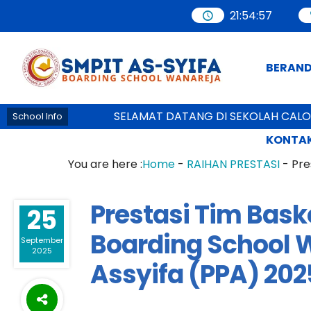
21
:
54
:
59
BERAN
SELAMAT DATANG DI SEKOLAH CALON PEMIM
School Info
KONTAK
You are here :
Home
-
RAIHAN PRESTASI
-
Pre
Prestasi Tim Bask
25
Boarding School W
September
2025
Assyifa (PPA) 202