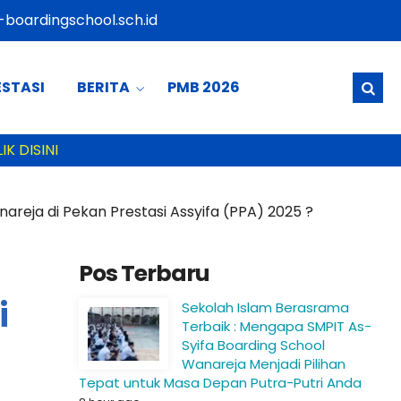
boardingschool.sch.id
ESTASI
BERITA
PMB 2026
SELAMA
nareja di Pekan Prestasi Assyifa (PPA) 2025 ?
Pos Terbaru
i
Sekolah Islam Berasrama
Terbaik : Mengapa SMPIT As-
Syifa Boarding School
Wanareja Menjadi Pilihan
Tepat untuk Masa Depan Putra-Putri Anda