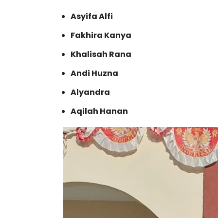
Asyifa Alfi
Fakhira Kanya
Khalisah Rana
Andi Huzna
Alyandra
Aqilah Hanan