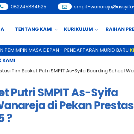
082245884525
smpit-wanareja@assyifa-
DA
TENTANG KAMI
KURIKULUM
RAIHAN PR
PIN MASA DEPAN - PENDAFTARAN MURID BARU
KLIK DISINI
 KAMI
stasi Tim Basket Putri SMPIT As-Syifa Boarding School Wa
et Putri SMPIT As-Syifa
anareja di Pekan Prestas
5 ?