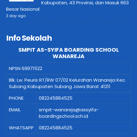
Kabupaten, 43 Provinsi, dan Masuk 663
Besar Nasional
3 day ago
Info Sekolah
SMPIT AS-SYIFA BOARDING SCHOOL
WANAREJA
NPSN
69971522
Blk. Lw. Peuris RT/RW 07/02 Kelurahan Wanareja Kec.
Subang Kabupaten Subang Jawa Barat 41211
PHONE
082245884525
EMAIL
smpit-wanareja@assyifa-
boardingschool.sch.id
WHATSAPP
082245884525