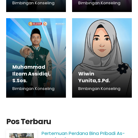
Bimbingan Konseling
Bimbingan Konseling
Muhammad
Ilzam Assidiqi,
Wiwin
S.Sos.
Yunita,S.Pd.
Bimbingan Konseling
Bimbingan Konseling
Pos Terbaru
Pertemuan Perdana Bina Pribadi As-