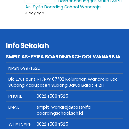
Berbahasa Inggris Murid SMPIT
As-Syifa Boarding School Wanareja
4 day ago
Info Sekolah
SMPIT AS-SYIFA BOARDING SCHOOL WANAREJA
NPSN
69971522
Blk. Lw. Peuris RT/RW 07/02 Kelurahan Wanareja Kec.
Subang Kabupaten Subang Jawa Barat 41211
PHONE
082245884525
EMAIL
smpit-wanareja@assyifa-
boardingschool.sch.id
WHATSAPP
082245884525