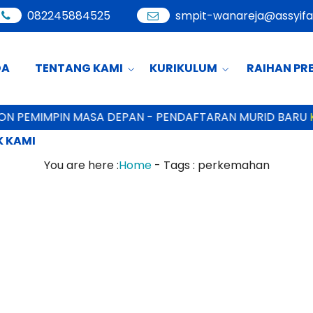
082245884525
smpit-wanareja@assyifa-
DA
TENTANG KAMI
KURIKULUM
RAIHAN PR
N PEMIMPIN MASA DEPAN - PENDAFTARAN MURID BARU
KL
 KAMI
You are here :
Home
- Tags :
perkemahan