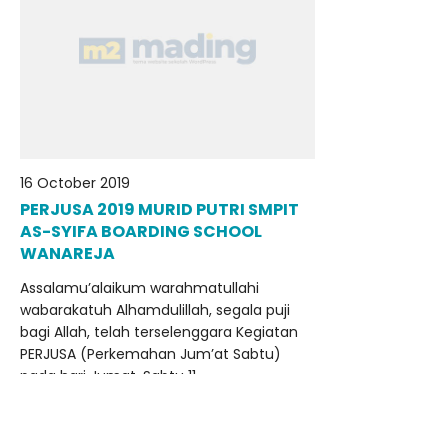
16 October 2019
PERJUSA 2019 MURID PUTRI SMPIT
AS-SYIFA BOARDING SCHOOL
WANAREJA
Assalamu’alaikum warahmatullahi
wabarakatuh Alhamdulillah, segala puji
bagi Allah, telah terselenggara Kegiatan
PERJUSA (Perkemahan Jum’at Sabtu)
pada hari Jumat, Sabtu 11,..