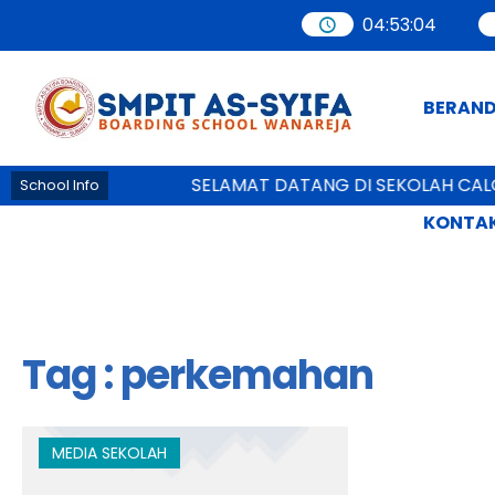
04
:
53
:
04
BERAN
SELAMAT DATANG DI SEKOLAH CALO
School Info
KONTAK
Tag : perkemahan
MEDIA SEKOLAH