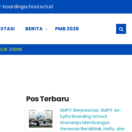
boardingschool.sch.id
ESTASI
BERITA
PMB 2026
IK DISINI
Pos Terbaru
SMPIT Berprestasi: SMPIT As-
Syifa Boarding School
Wanareja Membangun
Generasi Berakhlak, Hafiz, dan