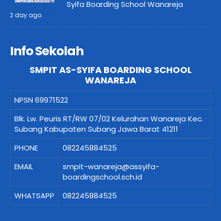
Syifa Boarding School Wanareja
2 day ago
Info Sekolah
SMPIT AS-SYIFA BOARDING SCHOOL
WANAREJA
NPSN
69971522
Blk. Lw. Peuris RT/RW 07/02 Kelurahan Wanareja Kec.
Subang Kabupaten Subang Jawa Barat 41211
PHONE
082245884525
EMAIL
smpit-wanareja@assyifa-
boardingschool.sch.id
WHATSAPP
082245884525