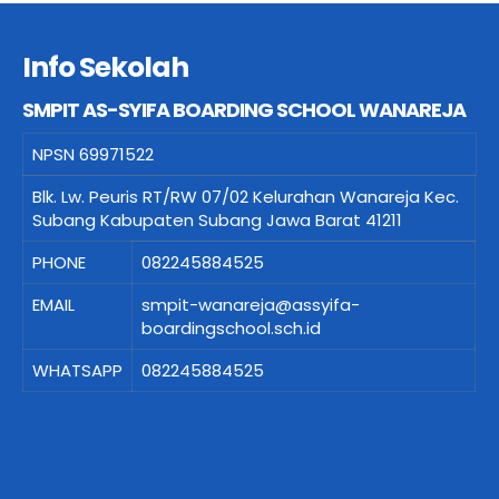
Info Sekolah
SMPIT AS-SYIFA BOARDING SCHOOL WANAREJA
NPSN
69971522
Blk. Lw. Peuris RT/RW 07/02 Kelurahan Wanareja Kec.
Subang Kabupaten Subang Jawa Barat 41211
PHONE
082245884525
EMAIL
smpit-wanareja@assyifa-
boardingschool.sch.id
WHATSAPP
082245884525