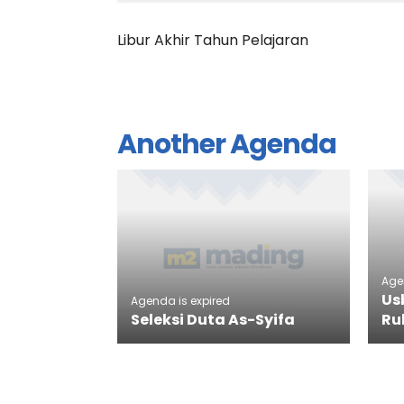
Libur Akhir Tahun Pelajaran
Another Agenda
Age
Us
Agenda is expired
Seleksi Duta As-Syifa
Ru