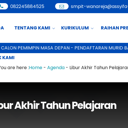
082245884525
smpit-wanareja@assyifa-
DA
TENTANG KAMI
KURIKULUM
RAIHAN PR
CALON PEMIMPIN MASA DEPAN - PENDAFTARAN MURID BA
 KAMI
You are here :
Home
-
Agenda
-
Libur Akhir Tahun Pelajara
bur Akhir Tahun Pelajaran