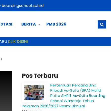
boardingschool.sch.id
ESTASI
BERITA
PMB 2026
RU
KLIK DISINI
n
Pos Terbaru
Pertemuan Perdana Bina
Pribadi As-Syifa (BPA) Murid
Putra SMPIT As-Syifa Boarding
School Wanareja Tahun
Pelajaran 2026/2027 Resmi Dimulai