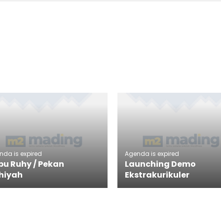
nda is expired
Agenda is expired
bu Ruhy / Pekan
Launching Demo
hiyah
Ekstrakurikuler