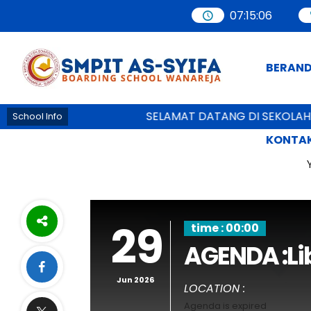
07
:
15
:
06
BERAN
SELAMAT DATANG DI SEKOLAH 
School Info
KONTAK
29
time : 00:00
AGENDA :Li
Jun 2026
LOCATION :
Agenda is expired