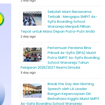
2 day ago
Sekolah Islam Berasrama
Terbaik : Mengapa SMPIT As-
Syifa Boarding School
Wanareja Menjadi Pilihan
Tepat untuk Masa Depan Putra-Putri Anda
2 day ago
Pertemuan Perdana Bina
Pribadi As-Syifa (BPA) Murid
Putra SMPIT As-Syifa Boarding
School Wanareja Tahun
Pelajaran 2026/2027 Resmi Dimulai
3 day ago
Break the Day dan Morning
Speech oleh LA Leader
Bangun Kepercayaan Diri
Berbahasa Inggris Murid SMPIT
As-Syifa Boarding School Wanareja