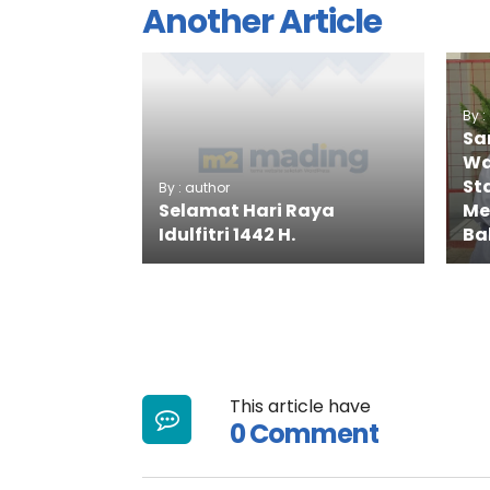
Another Article
By 
Sa
Wa
Sta
By : author
Selamat Hari Raya
Me
Idulfitri 1442 H.
Ba
This article have
0 Comment