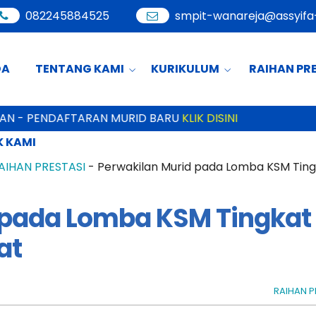
082245884525
smpit-wanareja@assyifa-
DA
TENTANG KAMI
KURIKULUM
RAIHAN PR
 PENDAFTARAN MURID BARU
KLIK DISINI
 KAMI
AIHAN PRESTASI
-
Perwakilan Murid pada Lomba KSM Tingk
 pada Lomba KSM Tingkat
at
RAIHAN P