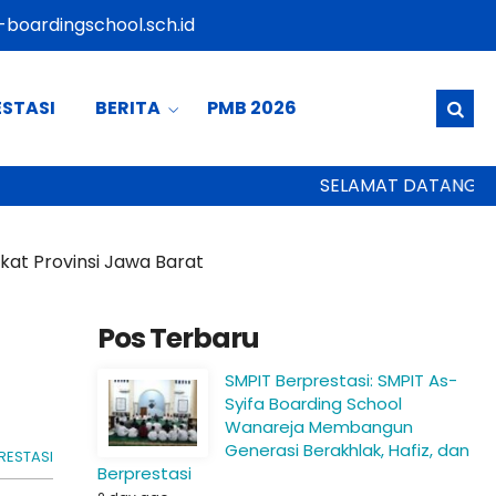
boardingschool.sch.id
ESTASI
BERITA
PMB 2026
SELAMAT DATANG DI SEK
at Provinsi Jawa Barat
Pos Terbaru
SMPIT Berprestasi: SMPIT As-
Syifa Boarding School
Wanareja Membangun
Generasi Berakhlak, Hafiz, dan
RESTASI
Berprestasi