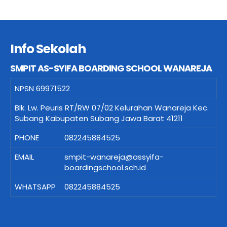
Info Sekolah
SMPIT AS-SYIFA BOARDING SCHOOL WANAREJA
NPSN
69971522
Blk. Lw. Peuris RT/RW 07/02 Kelurahan Wanareja Kec.
Subang Kabupaten Subang Jawa Barat 41211
PHONE
082245884525
EMAIL
smpit-wanareja@assyifa-
boardingschool.sch.id
WHATSAPP
082245884525