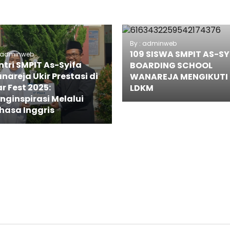
By : adminweb
109 SISWA SMPIT AS-SY
: adminweb
ntri SMPIT As-Syifa
BOARDING SCHOOL
nareja Ukir Prestasi di
WANAREJA MENGIKUTI
r Fest 2025:
LDKM
nginspirasi Melalui
hasa Inggris