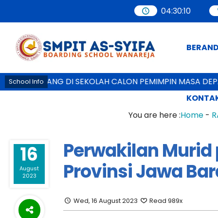
04
:
30
:
11
BERAN
AT DATANG DI SEKOLAH CALON PEMIMPIN MASA DEPAN -
School Info
KONTAK
You are here :
Home
-
R
Perwakilan Murid
16
Provinsi Jawa Bar
August
2023
Wed, 16 August 2023
Read 989x