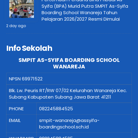
Syifa (BPA) Murid Putra SMPIT As-Syifa
Boarding School Wanareja Tahun
Pelajaran 2026/2027 Resmi Dimulai
2 day ago
Info Sekolah
SMPIT AS-SYIFA BOARDING SCHOOL
WANAREJA
NPSN
69971522
Blk. Lw. Peuris RT/RW 07/02 Kelurahan Wanareja Kec.
Subang Kabupaten Subang Jawa Barat 41211
PHONE
082245884525
EMAIL
smpit-wanareja@assyifa-
boardingschool.sch.id