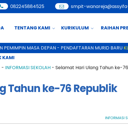
082245884525
smpit-wanareja@assyifa-
DA
TENTANG KAMI
KURIKULUM
RAIHAN PR
PEMIMPIN MASA DEPAN - PENDAFTARAN MURID BARU
KLIK 
 KAMI
e
-
INFORMASI SEKOLAH
-
Selamat Hari Ulang Tahun ke-76 
g Tahun ke-76 Republik
INFORMASI 