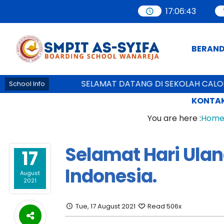
17
:
06
:
44
BERAN
SELAMAT DATANG DI SEKOLAH CALON 
School Info
KONTAK
You are here :
Hom
Selamat Hari Ulan
17
Indonesia.
August
2021
Tue, 17 August 2021
Read 506x