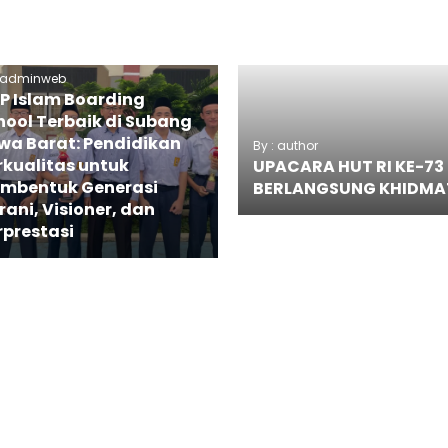
: adminweb
P Islam Boarding
hool Terbaik di Subang
wa Barat: Pendidikan
By : author
rkualitas untuk
UPACARA HUT RI KE-73
mbentuk Generasi
BERLANGSUNG KHIDMA
rani, Visioner, dan
rprestasi