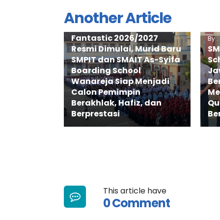
Another Article
By : adminweb
Fantastic 2026/2027
By 
Resmi Dimulai, Murid Baru
SM
SMPIT dan SMAIT As-Syifa
Sc
Boarding School
Ja
Wanareja Siap Menjadi
Be
Calon Pemimpin
Me
Berakhlak, Hafiz, dan
Qu
Berprestasi
Be
This article have
0 Comment