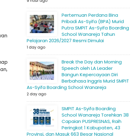
9 hour ago
Pertemuan Perdana Bina
Pribadi As-Syifa (BPA) Murid
Putra SMPIT As-Syifa Boarding
School Wanareja Tahun
wan
Pelajaran 2026/2027 Resmi Dimulai
1 day ago
nap
Break the Day dan Morning
Speech oleh LA Leader
an,
Bangun Kepercayaan Diri
Berbahasa Inggris Murid SMPIT
As-Syifa Boarding School Wanareja
2 day ago
SMPIT As-Syifa Boarding
School Wanareja Torehkan 38
Capaian PUSPRESNAS, Raih
Peringkat 1 Kabupaten, 43
Provinsi, dan Masuk 663 Besar Nasional