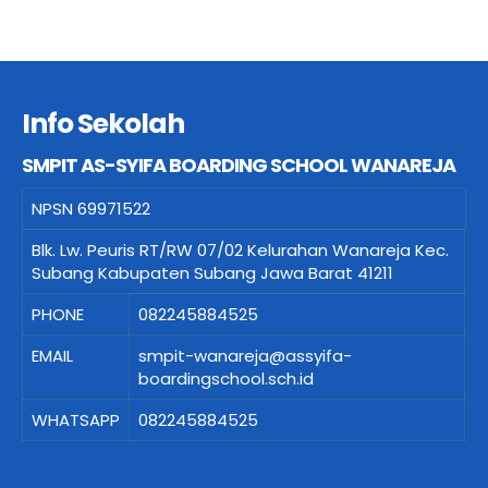
Info Sekolah
SMPIT AS-SYIFA BOARDING SCHOOL WANAREJA
NPSN
69971522
Blk. Lw. Peuris RT/RW 07/02 Kelurahan Wanareja Kec.
Subang Kabupaten Subang Jawa Barat 41211
PHONE
082245884525
EMAIL
smpit-wanareja@assyifa-
boardingschool.sch.id
WHATSAPP
082245884525