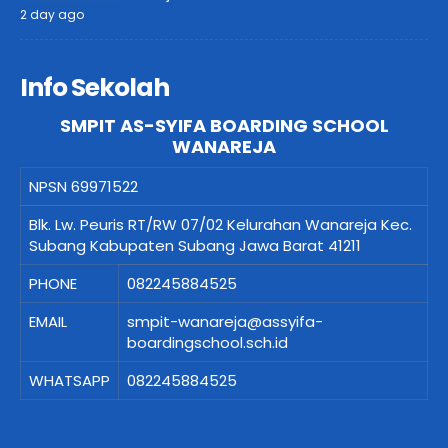
2 day ago
Info Sekolah
SMPIT AS-SYIFA BOARDING SCHOOL
WANAREJA
NPSN
69971522
Blk. Lw. Peuris RT/RW 07/02 Kelurahan Wanareja Kec.
Subang Kabupaten Subang Jawa Barat 41211
PHONE
082245884525
EMAIL
smpit-wanareja@assyifa-
boardingschool.sch.id
WHATSAPP
082245884525